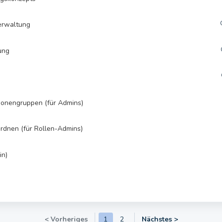
verwaltung
ung
n
rsonengruppen (für Admins)
rdnen (für Rollen-Admins)
in)
< Vorheriges
1
2
Nächstes >