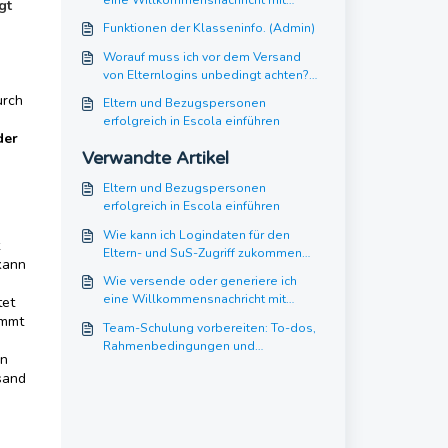
gt
Login-Daten an die Eltern und/oder
Funktionen der Klasseninfo. (Admin)
Schülerinnen und Schüler? (E-Mail &
PDF)
Worauf muss ich vor dem Versand
von Elternlogins unbedingt achten?
(Admins)
urch
Eltern und Bezugspersonen
erfolgreich in Escola einführen
der
Verwandte Artikel
Eltern und Bezugspersonen
erfolgreich in Escola einführen
Wie kann ich Logindaten für den
Eltern- und SuS-Zugriff zukommen
kann
lassen? (Admin)
Wie versende oder generiere ich
eine Willkommensnachricht mit
tet
Login-Daten an die Eltern und/oder
immt
Team-Schulung vorbereiten: To-dos,
Schülerinnen und Schüler? (E-Mail &
Rahmenbedingungen und
PDF)
en
Gelingensfaktoren (Admin)
sand