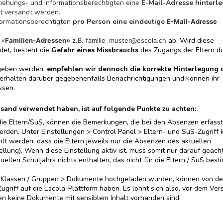
rziehungs- und Informationsberechtigten eine
E-Mail-Adresse hinterle
ht versandt werden.
nformationsberechtigten
pro Person eine eindeutige
E-Mail-Adresse
ab. Wird diese
 «
Familien-Adressen»
z.B. familie_muster@escola.ch
det, besteht die
Gefahr eines Missbrauchs
des Zugangs der Eltern d
geben werden,
empfehlen wir dennoch die korrekte Hinterlegung 
 erhalten darüber gegebenenfalls Benachrichtigungen und können ihr
ssen.
rsand verwendet haben, ist auf folgende Punkte zu achten:
ie Eltern/SuS, können die Bemerkungen, die bei den Absenzen erfasst
rden. Unter Einstellungen > Control Panel > Eltern- und SuS-Zugriff 
lt werden, dass die Eltern jeweils nur die Absenzen des aktuellen
ellung). Wenn diese Einstellung aktiv ist, muss somit nur darauf geach
len Schuljahrs nichts enthalten, das nicht für die Eltern / SuS best
> Klassen / Gruppen > Dokumente hochgeladen wurden, können von d
griff auf die Escola-Plattform haben. Es lohnt sich also, vor dem Ver
gen keine Dokumente mit sensiblem Inhalt vorhanden sind.