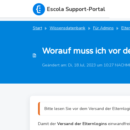
Zum hauptsächlichen Inhalt gehen
Escola Support-Portal
Start
Wissensdatenbank
Für Admins
Elte
Worauf muss ich vor d
Geändert am: Di, 18 Jul, 2023 um 10:27 NACH
Bitte lesen Sie vor dem Versand der Elternlo
Damit der
Versand der Elternlogins
einwandfrei