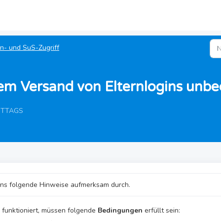
rn- und SuS-Zugriff
em Versand von Elternlogins unbe
MITTAGS
gins folgende Hinweise aufmerksam durch.
 funktioniert, müssen folgende
Bedingungen
erfüllt sein: