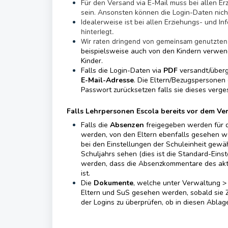
Für den Versand via E-Mail muss bei allen E
sein. Ansonsten können die Login-Daten nic
Idealerweise ist bei allen Erziehungs- und I
hinterlegt.
Wir raten dringend von gemeinsam genutzten
beispielsweise auch von den Kindern verwen
Kinder.
Falls die Login-Daten via
PDF
versandt/über
E-Mail-Adresse
. Die Eltern/Bezugspersonen
Passwort zurücksetzen falls sie dieses verge
Falls Lehrpersonen Escola bereits vor dem Ve
Falls die
Absenzen
freigegeben werden für d
werden, von den Eltern ebenfalls gesehen we
bei den Einstellungen der Schuleinheit gewäh
Schuljahrs sehen (dies ist die Standard-Einst
werden, dass die Absenzkommentare des aktuel
ist.
Die
Dokumente
, welche unter Verwaltung 
Eltern und SuS gesehen werden, sobald sie Zu
der Logins zu überprüfen, ob in diesen Abla